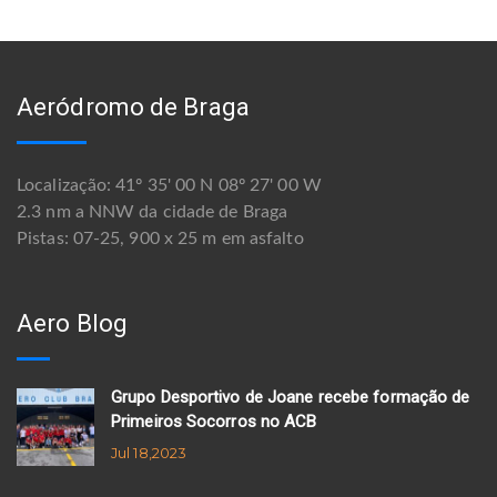
Aeródromo de Braga
Localização: 41º 35' 00 N 08º 27' 00 W
2.3 nm a NNW da cidade de Braga
Pistas: 07-25, 900 x 25 m em asfalto
Aero Blog
Grupo Desportivo de Joane recebe formação de
Primeiros Socorros no ACB
Jul 18,2023