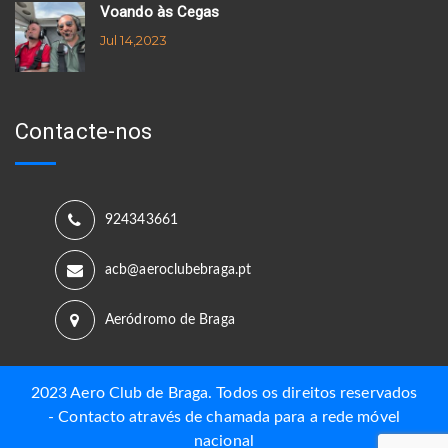
Voando às Cegas
Jul 14,2023
Contacte-nos
924343661
acb@aeroclubebraga.pt
Aeródromo de Braga
2023 Aero Club de Braga. Todos os direitos reservados
- Contacto através de chamada para a rede móvel
nacional